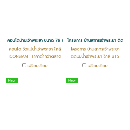
คอนโดบ้านเจ้าพระยา ขนาด 79 ตรม.
โครงการ บ้านสาทรเจ้าพระยา ติดแม่น
คอนโด วิวแม่น้ำเจ้าพระยา ใกล้
โครงการ บ้านสาทรเจ้าพระยา
ICONSIAM ‼️ราคาต่ำกว่าตลาด
ติดแม่น้ำเจ้าพระยา ใกล้ BTS
3 ล้านบาท คอนโดบ้าน
ตากสินเพียง 900 เมตร #ห้อง
เปรียบเทียบ
เปรียบเทียบ
เจ้าพระยา ขนาด 79 ตรม. ชั้น
กว้างสุด ใกล้ ICON SIAM รีวิว
7
ห้องจริง
New
New
https://youtu.be/G8iY50ZsAgI