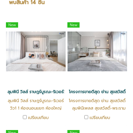
พบสินค้า 14 ชิ้น
New
New
ลุมพินี วิลล์ ราษฎร์บูรณะ-ริเวอร์วิว1 1 ห้องนอนแยก ห้องใหญ่สุด 30.19
โครงการขายดีสุด ย่าน สุขสวัสดิ์ ลุ
ลุมพินี วิลล์ ราษฎร์บูรณะ-ริเวอร์
โครงการขายดีสุด ย่าน สุขสวัสดิ์
วิว1 1 ห้องนอนแยก ห้องใหญ่
ลุมพินีเพลส สุขสวัสดิ์-พระราม
สุด 30.19 ตร.ม. ส่วนกลางครบ
2 เดินทางง่าย ใกล้รถไฟฟ้า
เปรียบเทียบ
เปรียบเทียบ
ครัน ตรมละ 35 บาท ฟิตเนส
เพียง 500 เมตร (สถานี
สระว่ายน้ำ key card ล๊อคชั้น
สุขสวัสดิ์) ใกล้ทางด่วน
New
New