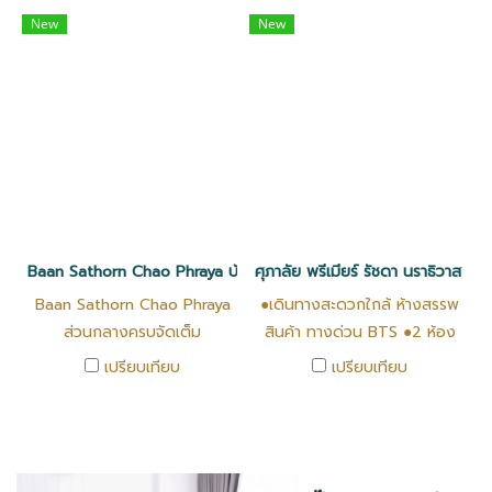
ว่ายน้ำ โต๊ะปิงปอง วิวเมือง ✓
แต่งใหม่ เฟอร์ใหม่ เครื่องใช้
New
New
ห้องแต่งใหม่ เฟอร์ใหม่ เครื่องใช้
ไฟฟ้าครบ พร้อมอยู่ ✅️ 7-
ไฟฟ้าครบ พร้อมอยู่ ✓ Key
Eleven ร้านซักรีด ในโครงการ
Card เข้าออก อาคาร และ
✅️ Key Card เข้าออก อาคาร
Digital door lock ✓ รปภ 24
และ Digital door lock ✅️ รปภ
ชั่วโมง . Location : Ratchada
24 ชั่วโมง
Orchid​ Condo
https://goo.gl/maps/AH6LkxiKStZFcyqD6
Baan Sathorn Chao Phraya บ้านสาทรเจ้าพระยา
ศุภาลัย พรีเมียร์ รัชดา นราธิวาส 
Baan Sathorn Chao Phraya
●เดินทางสะดวกใกล้ ห้างสรรพ
ส่วนกลางครบจัดเต็ม
สินค้า ทางด่วน BTS ●2 ห้อง
นอน 2 ห้องน้ำ ห้องครัวแยก
เปรียบเทียบ
เปรียบเทียบ
●93ตร.ม.●ผ่อน 30,xxx บ./ด.
เงินเดือน 60k กู้ได้