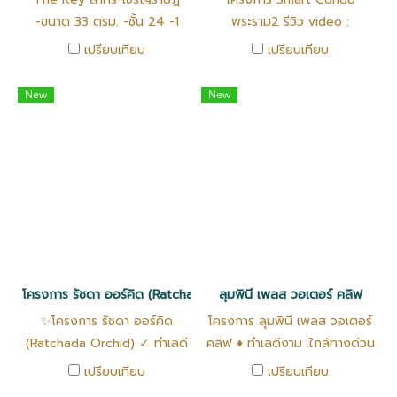
-ขนาด 33 ตรม. -ชั้น 24 -1
พระราม2 รีวิว video :
ห้องนอน 1 ห้องน้ำ
https://youtu.be/KF4T9q_2z_
เปรียบเทียบ
เปรียบเทียบ
8 นาทีถึง เซ็นทรัลพระราม 2,
BigC, Lotus l ใกล้ทางด่วน
New
New
พระราม 2 | ใกล้ รพ.บางประ
กอก 9
โครงการ รัชดา ออร์คิด (Ratchada Orchid)
ลุมพินี เพลส วอเตอร์ คลิฟ
✨โครงการ รัชดา ออร์คิด
โครงการ ลุมพินี เพลส วอเตอร์
(Ratchada Orchid) ✓ ทำเลดี
คลิฟ ♦️ ทำเลดีงาม .ใกล้ทางด่วน
งาม ใจกลางเมือง ย่านสุทธิสาร
ห้างสรรพสินค้า ✅️ ส่วนกลาง
เปรียบเทียบ
เปรียบเทียบ
✓ ส่วนกลางครบ ฟิตเนส สระ
ครบ ฟิตเนส สระว่ายน้ำ ✅️ ห้อง