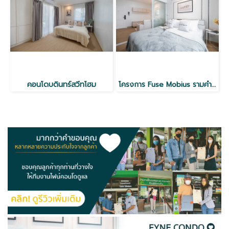
คอนโดบดินทร์สวีทโฮม
โครงการ Fuse Mobius รามคำแหง 450m Airportlink รามคำแหง