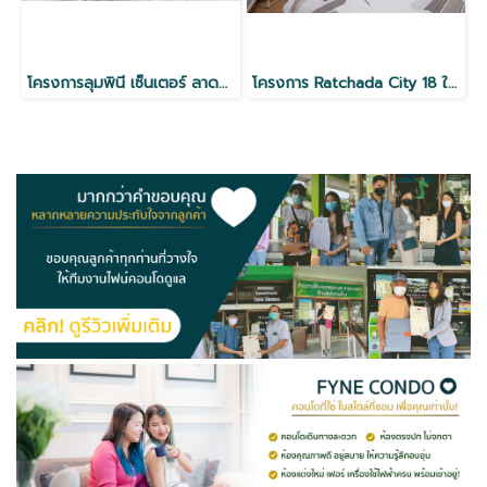
โครงการลุมพินี เซ็นเตอร์ ลาดพร้าว 111 ใกล้ MRT
โครงการ Ratchada City 18 ใกล้ MRT ห้วยขวาง