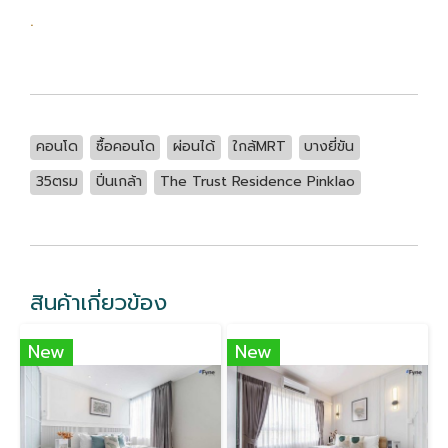
.
คอนโด
ซื้อคอนโด
ผ่อนได้
ใกล้MRT
บางยี่ขัน
35ตรม
ปิ่นเกล้า
The Trust Residence Pinklao
สินค้าเกี่ยวข้อง
New
New