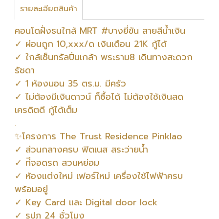
รายละเอียดสินค้า
คอนโดฝั่งธนใกล้ MRT #บางยี่ขัน สายสีน้ำเงิน
✓ ผ่อนถูก 10,xxx/ด เงินเดือน 21K กู้ได้
✓ ใกล้เซ็นทรัลปิ่นเกล้า พระราม8 เดินทางสะดวก
รัชดา
✓ 1 ห้องนอน 35 ตร.ม. มีครัว
✓ ไม่ต้องมีเงินดาวน์ ก็ซื้อได้ ไม่ต้องใช้เงินสด
เครดิตดี กู้ได้เต็ม
.
✨โครงการ The Trust Residence Pinklao
✓ ส่วนกลางครบ ฟิตเนส สระว่ายน้ำ
✓ ท่ีจอดรถ สวนหย่อม
✓ ห้องแต่งใหม่ เฟอร์ใหม่ เครื่องใช้ไฟฟ้าครบ
พร้อมอยู่
✓ Key Card และ Digital door lock
✓ รปภ 24 ชั่วโมง