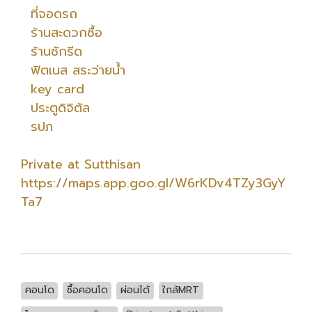
ที่จอดรถ
ร้านสะดวกซื้อ
ร้านซักรีด
ฟิตเนส สระว่ายน้ำ
key card
ประตูดิจิตัล
รปภ
Private at Sutthisan
https://maps.app.goo.gl/W6rKDv4TZy3GyY
Ta7
คอนโด
ซื้อคอนโด
ผ่อนได้
ใกล้MRT