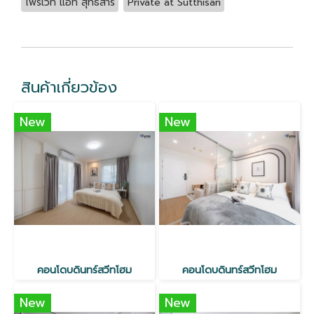
ไพรเวท แอท สุทธิ​สาร
Private at Sutthisan
สินค้าเกี่ยวข้อง
New
New
คอนโดบดินทร์สวีทโฮม
คอนโดบดินทร์สวีทโฮม
New
New