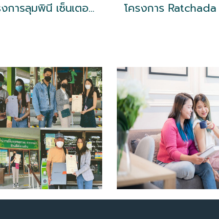
โครงการลุมพินี เซ็นเตอร์ ลาดพร้าว 111 ใกล้ MRT