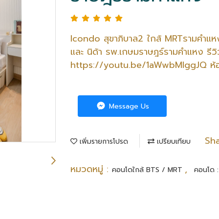
Icondo สุขาภิบาล2 ใกล้ MRTรามคำแหง
และ นิด้า รพ.เกษมราษฎร์รามคำแหง รีว
https://youtu.be/1aWwbMIggJQ ห้อง
Message Us
Sh
เพิ่มรายการโปรด
เปรียบเทียบ
หมวดหมู่ :
,
คอนโดใกล้ BTS / MRT
คอนโด 