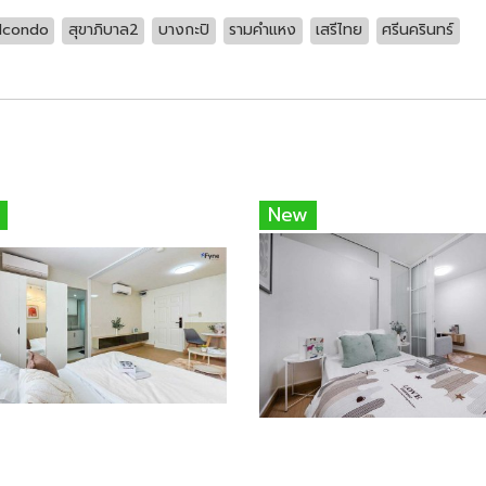
Icondo
สุขาภิบาล2
บางกะปิ
รามคำแหง
เสรีไทย
ศรีนครินทร์
New