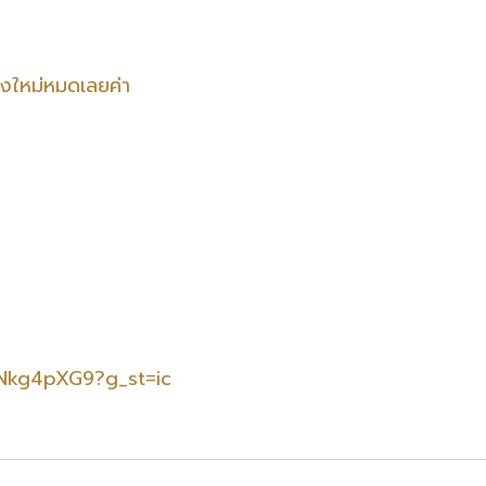
ของใหม่หมดเลยค่า
Nkg4pXG9?g_st=ic