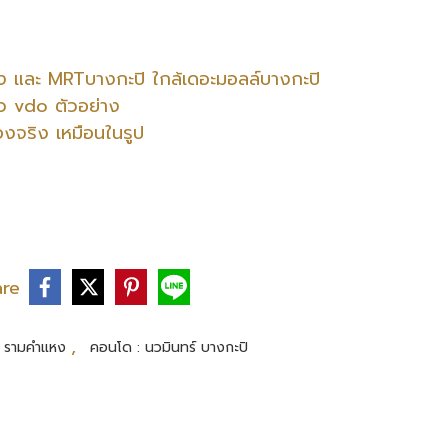
 และ MRTบางกะปิ ใกล้เดอะมอลล์บางกะปิ
ิว vdo ตัวอย่าง
จริง เหมือนในรูป
are
,
: รามคำแหง
คอนโด : นวมินทร์ บางกะปิ