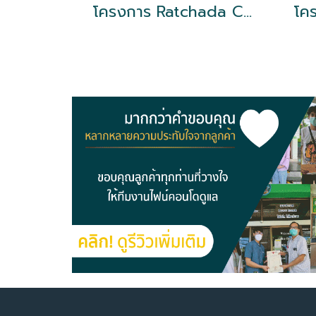
โครงการ Ratchada City รัชดา18 ใกล้ MRT ห้วยขวาง