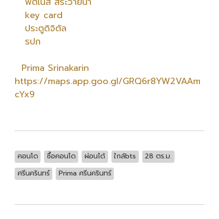
ฟิตเนส สระว่ายน้ำ
key card
ประตูดิจิตัล
รปภ
Prima Srinakarin
https://maps.app.goo.gl/GRQ6r8YW2VAAm
cYx9
คอนโด
ซื้อคอนโด
ผ่อนได้
ใกล้bts
28 ตร.ม.
ศรีนครินทร์
Prima ศรีนครินทร์