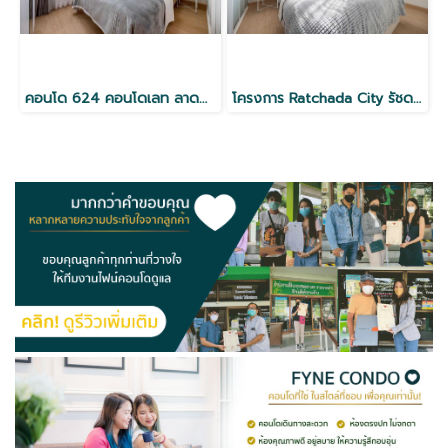
คอนโด 624 คอนโดเลท ลาดพร้าว
โครงการ Ratchada City รัชดา18 ใกล้ MRT ห้วยขวาง