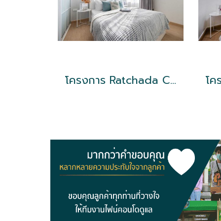
โครงการ Ratchada City รัชดา18 ใกล้ MRT ห้วยขวาง