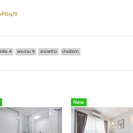
QwP6qJ9
คชัย 4
พระราม 9
ลาดพร้าว
บ้านรัชดา
New