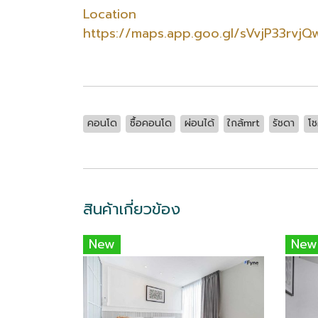
Location
https://maps.app.goo.gl/sVvjP33rvj
คอนโด
ซื้อคอนโด
ผ่อนได้
ใกล้mrt
รัชดา
โช
สินค้าเกี่ยวข้อง
New
New